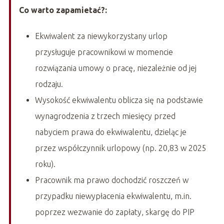
Co warto zapamietać?:
Ekwiwalent za niewykorzystany urlop
przysługuje pracownikowi w momencie
rozwiązania umowy o pracę, niezależnie od jej
rodzaju.
Wysokość ekwiwalentu oblicza się na podstawie
wynagrodzenia z trzech miesięcy przed
nabyciem prawa do ekwiwalentu, dzieląc je
przez współczynnik urlopowy (np. 20,83 w 2025
roku).
Pracownik ma prawo dochodzić roszczeń w
przypadku niewypłacenia ekwiwalentu, m.in.
poprzez wezwanie do zapłaty, skargę do PIP