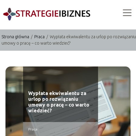
Strona główna
/
Praca
/
Wypłata ekwiwalentu za urlop po rozwiązaniu
umowy o pracę – co warto wiedzieć?
Wypłata ekwiwalentu za
urlop po rozwiązaniu
umowy o pracę – co warto
wiedzieć?
Praca