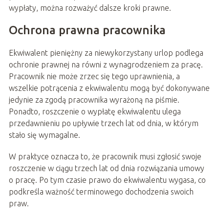
wypłaty, można rozważyć dalsze kroki prawne.
Ochrona prawna pracownika
Ekwiwalent pieniężny za niewykorzystany urlop podlega
ochronie prawnej na równi z wynagrodzeniem za pracę.
Pracownik nie może zrzec się tego uprawnienia, a
wszelkie potrącenia z ekwiwalentu mogą być dokonywane
jedynie za zgodą pracownika wyrażoną na piśmie.
Ponadto, roszczenie o wypłatę ekwiwalentu ulega
przedawnieniu po upływie trzech lat od dnia, w którym
stało się wymagalne.
W praktyce oznacza to, że pracownik musi zgłosić swoje
roszczenie w ciągu trzech lat od dnia rozwiązania umowy
o pracę. Po tym czasie prawo do ekwiwalentu wygasa, co
podkreśla ważność terminowego dochodzenia swoich
praw.