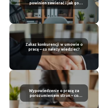
powinien zawierać i jak go
wypełnić?
Zakaz konkurencji w umowie o
pracę – co należy wiedzieć?
Wypowiedzenie o pracę za
porozumieniem stron – co
warto wiedzieć?