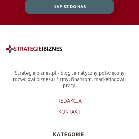
NAPISZ DO NAS
Strategieibiznes.pl - blog tematyczny poświęcony
rozwojowi biznesu i firmy, finansom, marketingowi i
pracy.
REDAKCJA
KONTAKT
KATEGORIE: