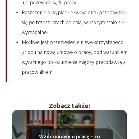
lub pozew do sądu pracy.
Roszczenie o wypłatę ekwiwalentu przedawnia
się po trzech latach od dnia, w którym stało się
wymagalne.
Możliwe jest przeniesienie niewykorzystanego
urlopu na nową umowę o pracę, pod warunkiem
wyraźnego porozumienia między pracodawcą a
pracownikiem.
Zobacz także:
Wzór umowy o pracę – co