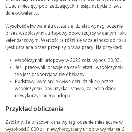
trzech miesięcy poprzedzających miesiąc nabycia prawa
do ekwiwalentu.
Wysokość ekwiwalentu ustala się, dzieląc wynagrodzenie
przez współczynnik urlopowy obowiązujący w danym roku
kalendarzowym. Wartość ta różni się w zależności od roku
i jest ustalana przez przepisy prawa pracy. Na przykład:
Współczynnik urlopowy w 2025 roku wynosi 20,83.
Jeśli pracownik pracuje na część etatu, współczynnik
ten jest proporcjonalnie obniżany.
Podstawę wymiaru ekwiwalentu dzieli się przez
współczynnik, aby uzyskać stawkę za jeden dzień
niewykorzystanego urlopu.
Przykład obliczenia
Załóżmy, że pracownik ma wynagrodzenie miesięczne w
wysokości 5 000 zł i niewykorzystany urlop w wymiarze 6