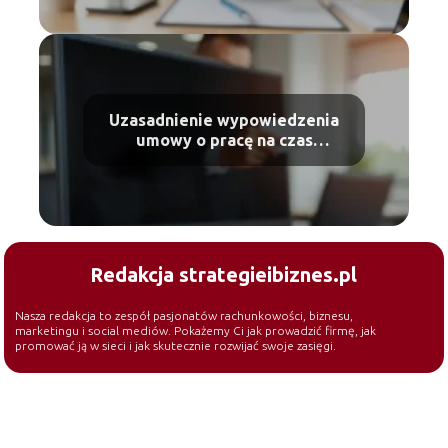
Uzasadnienie wypowiedzenia
umowy o pracę na czas
nieokreślony – przykłady
Redakcja strategieibiznes.pl
Nasza redakcja to zespół pasjonatów rachunkowości, biznesu,
marketingu i social mediów. Pokażemy Ci jak prowadzić firmę, jak
promować ją w sieci i jak skutecznie rozwijać swoje zasięgi.