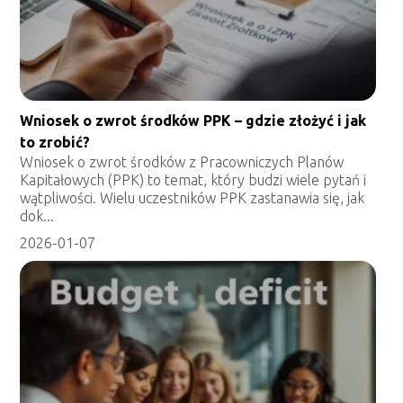
Wniosek o zwrot środków PPK – gdzie złożyć i jak
to zrobić?
Wniosek o zwrot środków z Pracowniczych Planów
Kapitałowych (PPK) to temat, który budzi wiele pytań i
wątpliwości. Wielu uczestników PPK zastanawia się, jak
dok...
2026-01-07