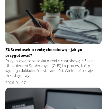
ZUS: wniosek o rentę chorobową – jak go
przygotować?
Przygotowanie wniosku o rentę chorobową z Zakładu
Ubezpieczeń Społecznych (ZUS) to proces, który
wymaga dokładności i staranności. Wiele osób staje
przed tym wy...
2026-01-07