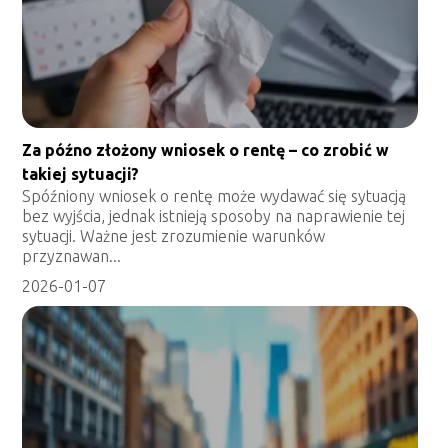
Za późno złożony wniosek o rentę – co zrobić w
takiej sytuacji?
Spóźniony wniosek o rentę może wydawać się sytuacją
bez wyjścia, jednak istnieją sposoby na naprawienie tej
sytuacji. Ważne jest zrozumienie warunków
przyznawan...
2026-01-07